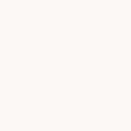
gebruiksaanwijzing verzoeken