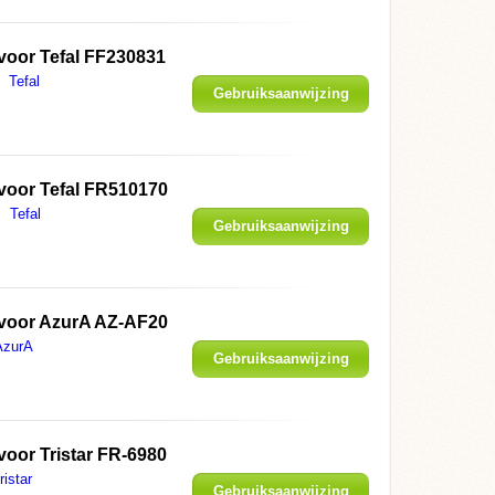
 voor
Tefal FF230831
Tefal
Gebruiksaanwijzing
weergeven
 voor
Tefal FR510170
Tefal
Gebruiksaanwijzing
weergeven
 voor
AzurA AZ-AF20
AzurA
Gebruiksaanwijzing
weergeven
 voor
Tristar FR-6980
ristar
Gebruiksaanwijzing