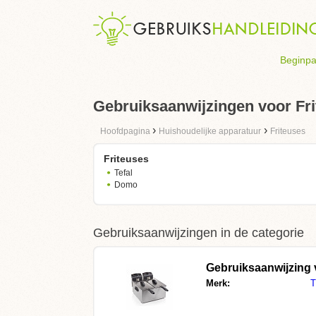
Beginpa
Gebruiksaanwijzingen voor Fr
›
›
Hoofdpagina
Huishoudelijke apparatuur
Friteuses
Friteuses
Tefal
Domo
Gebruiksaanwijzingen in de categorie
Gebruiksaanwijzing
Merk:
T