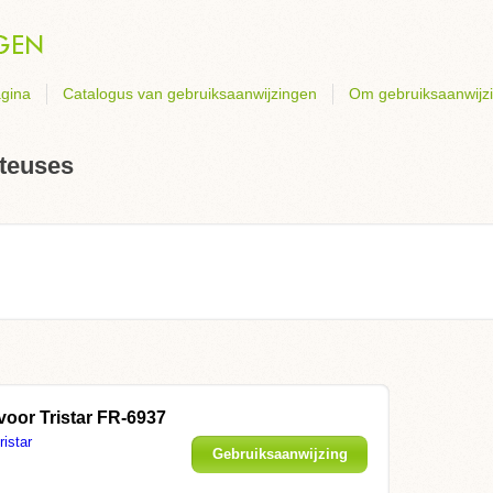
gina
Catalogus van gebruiksaanwijzingen
Om gebruiksaanwijz
iteuses
 voor
Tristar FR-6937
ristar
Gebruiksaanwijzing
weergeven