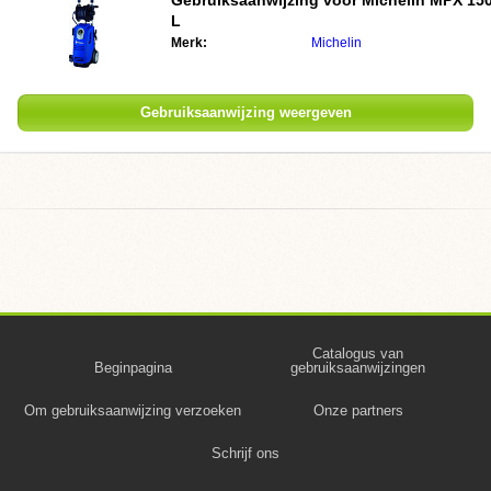
Gebruiksaanwijzing voor
Michelin MPX 15
L
Merk:
Michelin
Gebruiksaanwijzing weergeven
Catalogus van
Beginpagina
gebruiksaanwijzingen
Om gebruiksaanwijzing verzoeken
Onze partners
Schrijf ons