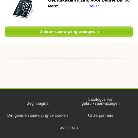
Gebruiksaanwijzing voor
Beurer BM 58
Merk:
Beuer
Gebruiksaanwijzing weergeven
Catalogus van
Beginpagina
gebruiksaanwijzingen
Om gebruiksaanwijzing verzoeken
Onze partners
Schrijf ons