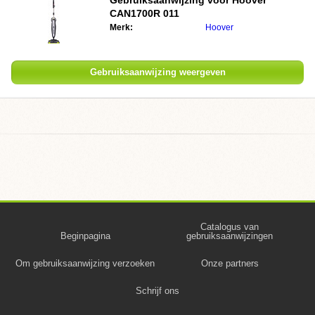
Gebruiksaanwijzing voor
Hoover
CAN1700R 011
Merk:
Hoover
Gebruiksaanwijzing weergeven
Catalogus van
Beginpagina
gebruiksaanwijzingen
Om gebruiksaanwijzing verzoeken
Onze partners
Schrijf ons