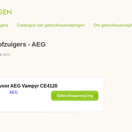
gina
Catalogus van gebruiksaanwijzingen
Om gebruiksaanwijz
ofzuigers - AEG
›
AEG
 voor
AEG Vampyr CE4120
AEG
Gebruiksaanwijzing
weergeven