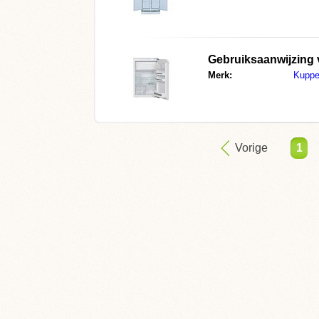
Gebruiksaanwijzing
Merk:
Kuppe
Vorige
1