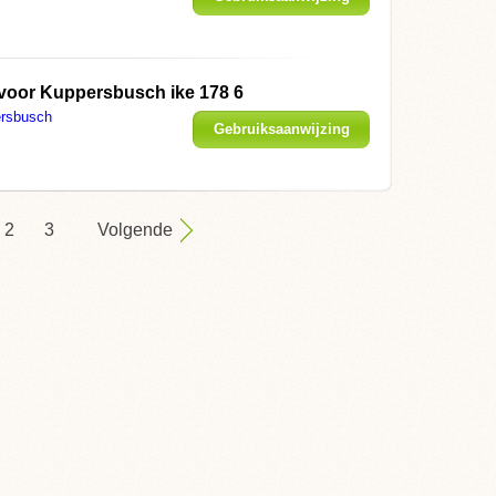
weergeven
 voor
Kuppersbusch ike 178 6
rsbusch
Gebruiksaanwijzing
weergeven
2
3
Volgende