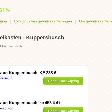
gina
Catalogus van gebruiksaanwijzingen
Om gebruiksaanwijz
elkasten - Kuppersbusch
›
Kuppersbusch
 voor
Kuppersbusch IKE 238-6
ersbusch
Gebruiksaanwijzing
weergeven
 voor
Kuppersbusch ike 458 4 4 t
ersbusch
Gebruiksaanwijzing