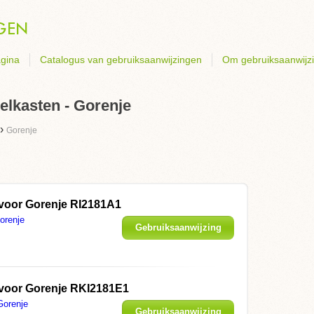
gina
Catalogus van gebruiksaanwijzingen
Om gebruiksaanwijz
elkasten - Gorenje
›
Gorenje
 voor
Gorenje RI2181A1
orenje
Gebruiksaanwijzing
weergeven
 voor
Gorenje RKI2181E1
Gorenje
Gebruiksaanwijzing