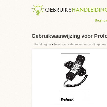
Beginpa
Gebruiksaanwijzing voor Prof
›
Hoofdpagina
Televisies, videorecorders, audioapparat