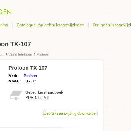
gina
Catalogus van gebruiksaanwijzingen
Om gebruiksaanwijz
oon TX-107
›
›
uur
Vaste telefoons
Profoon
Profoon TX-107
Merk:
Profoon
Model:
TX-107
Gebruikershandboek
PDF, 0.03 MB
Gebruiksaanwijzing downloaden