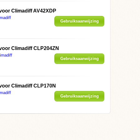
voor Climadiff AV42XDP
imadiff
Gebruiksaanwijzing
weergeven
 voor Climadiff CLP204ZN
imadiff
Gebruiksaanwijzing
weergeven
voor Climadiff CLP170N
imadiff
Gebruiksaanwijzing
weergeven