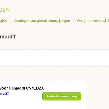
gina
Catalogus van gebruiksaanwijzingen
Om gebruiksaanwijz
madiff
 voor Climadiff CV41DZX
imadiff
Gebruiksaanwijzing
weergeven