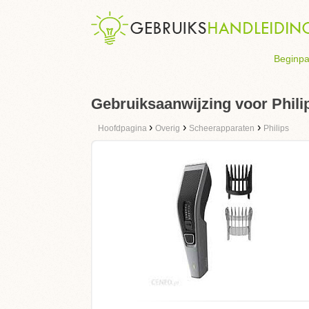
Beginpa
Gebruiksaanwijzing voor Phil
›
›
›
Hoofdpagina
Overig
Scheerapparaten
Philips