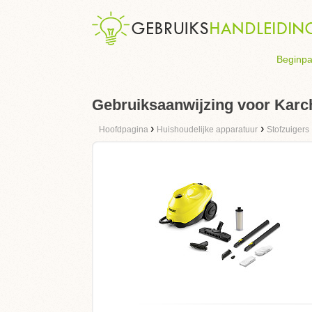
Beginpa
Gebruiksaanwijzing voor Karc
›
›
Hoofdpagina
Huishoudelijke apparatuur
Stofzuigers