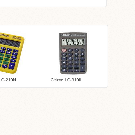
 LC-210N
Citizen LC-310III